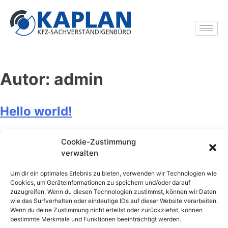
Autor:
admin
Hello world!
Posted on
Oktober 17, 2018
by
admin
Cookie-Zustimmung
verwalten
Welcome to WordPress. This is your first post. Edit or
delete it, then start writing!
Um dir ein optimales Erlebnis zu bieten, verwenden wir Technologien wie
Cookies, um Geräteinformationen zu speichern und/oder darauf
zuzugreifen. Wenn du diesen Technologien zustimmst, können wir Daten
Posted in
Uncategorized
1 Kommentar
wie das Surfverhalten oder eindeutige IDs auf dieser Website verarbeiten.
Wenn du deine Zustimmung nicht erteilst oder zurückziehst, können
Impressum
AGB
Datenschutzerklärung
bestimmte Merkmale und Funktionen beeinträchtigt werden.